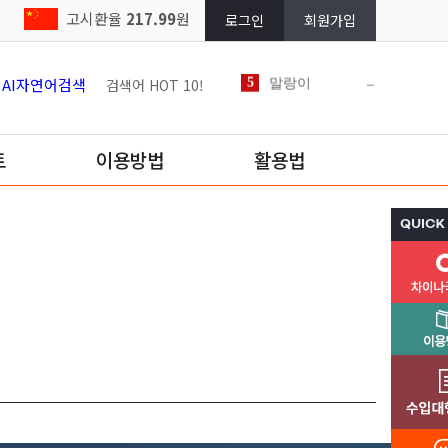
고시환율
217.99
원
로그인
회원가입
AI자연어검색
검색어 HOT 10!
트
이용방법
활용법