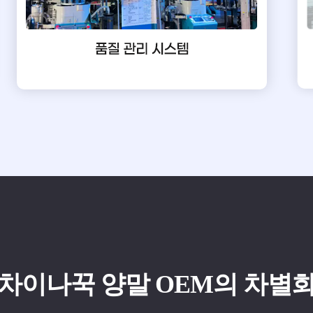
차이나꾹 양말 OEM의 차별