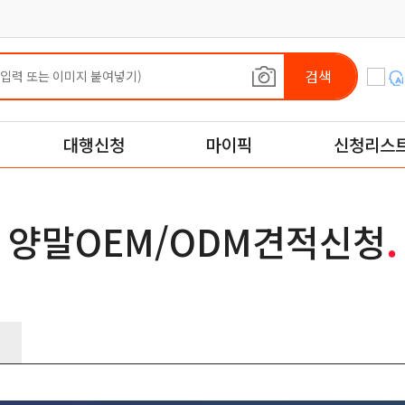
검색
대행신청
마이픽
신청리스
양말OEM/ODM견적신청
.