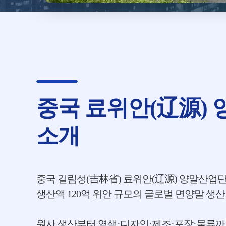
중국 료위안(辽源)
소개
중국 길림성(吉林省) 료위안(辽源) 양말산업단지
생산액 120억 위안 규모의 글로벌 면양말 생산
원사 생산부터 염색·디자인·제조·포장·물류까